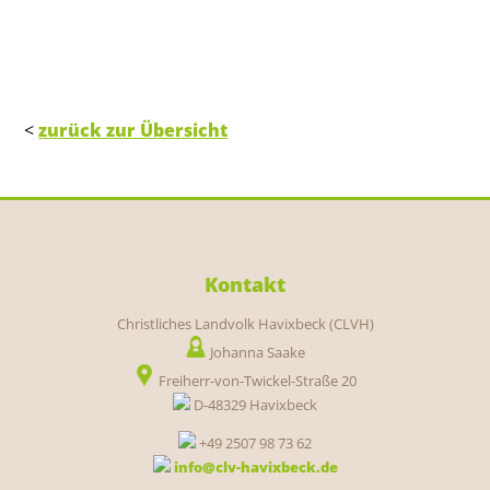
<
zurück zur Übersicht
Kontakt
Christliches Landvolk Havixbeck (CLVH)
Johanna Saake
Freiherr-von-Twickel-Straße 20
D-48329 Havixbeck
+49 2507 98 73 62
info@clv-havixbeck.de