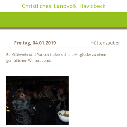
Christliches
Landvolk
Havixbeck
Freitag, 04.01.2019
Hüttenzauber
Bei Glühwein und Punsch trafen sich die Mitglieder zu einem
gemütlichen Winterabend.