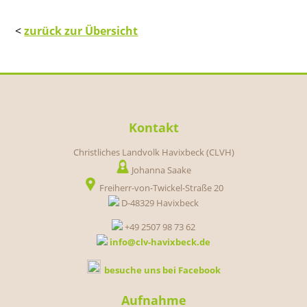
<
zurück zur Übersicht
Kontakt
Christliches Landvolk Havixbeck (CLVH)
Johanna Saake
Freiherr-von-Twickel-Straße 20
D-48329 Havixbeck
+49 2507 98 73 62
info@clv-havixbeck.de
besuche uns bei Facebook
Aufnahme